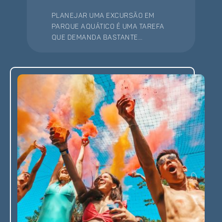
Planejar uma excursão em
parque aquático é uma tarefa
que demanda bastante
atenção e organização. Mas,
calma, reuni as melhores
dicas para você preparar a
sua viagem para conhecer a
Cascanéia, o melhor parque
aquático do Sul do Brasil.
Confira!