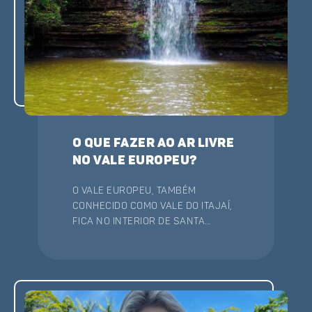
O que fazer ao ar livre
no Vale Europeu?
O Vale Europeu, também
conhecido como Vale do Itajaí,
fica no interior de Santa
Catarina, em uma região
rodeada por muita natureza.
Berço da cultura alemã e
italiana no estado, o Vale tem
diversas atrações ao ar livre