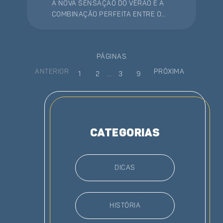
A nova sensação do verão é a
combinação perfeita entre o
drink de caipirinha e o picolé. A
seguir, você confere uma
receita super prática e
páginas
refrescante para fazer em
casa! Confira!
Anterior
Próxima
1
2
...
3
9
categorias
Dicas
História