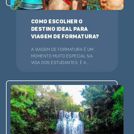
Como escolher o
destino ideal para
viagem de formatura?
A viagem de formatura é um
momento muito especial na
vida dos estudantes. É a
ocasião perfeita para realizar
uma celebração inesquecível,
em comemoração às etapas
superadas. E também para
celebrar a passagem para uma
nova fase da vida.