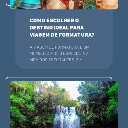
Como escolher o
destino ideal para
viagem de formatura?
A viagem de formatura é um
momento muito especial na
vida dos estudantes. É a
ocasião perfeita para realizar
uma celebração inesquecível,
em comemoração às etapas
superadas. E também para
celebrar a passagem para uma
nova fase da vida.