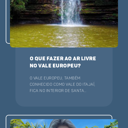
O que fazer ao ar livre
no Vale Europeu?
O Vale Europeu, também
conhecido como Vale do Itajaí,
fica no interior de Santa
Catarina, em uma região
rodeada por muita natureza.
Berço da cultura alemã e
italiana no estado, o Vale tem
diversas atrações ao ar livre