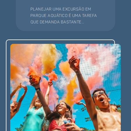
Planejar uma excursão em
parque aquático é uma tarefa
que demanda bastante
atenção e organização. Mas,
calma, reuni as melhores
dicas para você preparar a
sua viagem para conhecer a
Cascanéia, o melhor parque
aquático do Sul do Brasil.
Confira!