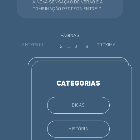
A nova sensação do verão é a
combinação perfeita entre o
drink de caipirinha e o picolé. A
seguir, você confere uma
receita super prática e
páginas
refrescante para fazer em
casa! Confira!
Anterior
Próxima
1
2
...
3
8
categorias
Dicas
História